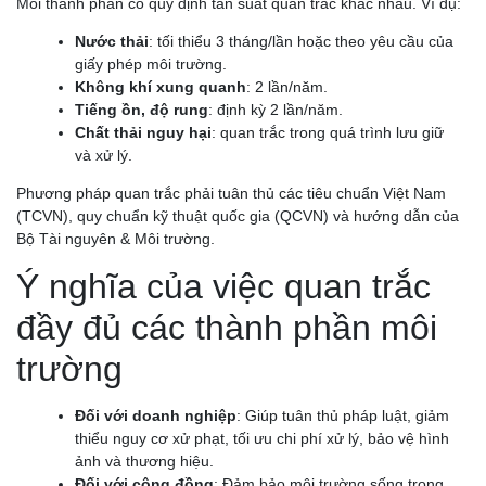
Mỗi thành phần có quy định tần suất quan trắc khác nhau. Ví dụ:
Nước thải
: tối thiểu 3 tháng/lần hoặc theo yêu cầu của
giấy phép môi trường.
Không khí xung quanh
: 2 lần/năm.
Tiếng ồn, độ rung
: định kỳ 2 lần/năm.
Chất thải nguy hại
: quan trắc trong quá trình lưu giữ
và xử lý.
Phương pháp quan trắc phải tuân thủ các tiêu chuẩn Việt Nam
(TCVN), quy chuẩn kỹ thuật quốc gia (QCVN) và hướng dẫn của
Bộ Tài nguyên & Môi trường.
Ý nghĩa của việc quan trắc
đầy đủ các thành phần môi
trường
Đối với doanh nghiệp
: Giúp tuân thủ pháp luật, giảm
thiểu nguy cơ xử phạt, tối ưu chi phí xử lý, bảo vệ hình
ảnh và thương hiệu.
Đối với cộng đồng
: Đảm bảo môi trường sống trong