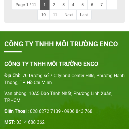
Page 1 / 11
1
2
3
4
5
6
7
...
10
11
Next
Last
CÔNG TY TNHH MÔI TRƯỜNG ENCO
CÔNG TY TNHH MÔI TRƯỜNG ENCO
Địa Chỉ:
70 Đường số 7 Cityland Center Hills, Phường Hạnh
Thông, TP. Hồ Chí Minh
Văn phòng: 10A5 Đào Trinh Nhất, Phường Linh Xuân,
TP.HCM
Điện Thoại
: 028 6272 7139 - 0906 843 768
MST
: 0314 688 362