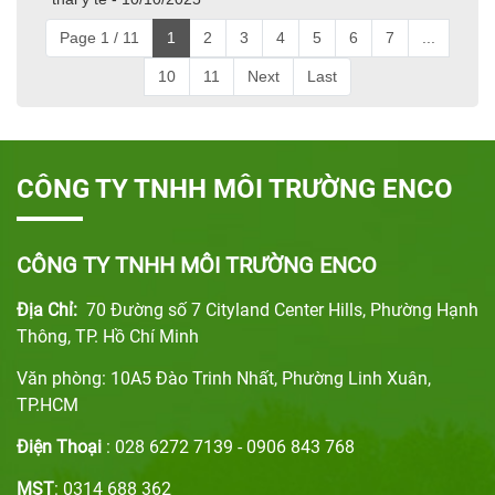
Page 1 / 11
1
2
3
4
5
6
7
...
10
11
Next
Last
CÔNG TY TNHH MÔI TRƯỜNG ENCO
CÔNG TY TNHH MÔI TRƯỜNG ENCO
Địa Chỉ:
70 Đường số 7 Cityland Center Hills, Phường Hạnh
Thông, TP. Hồ Chí Minh
Văn phòng: 10A5 Đào Trinh Nhất, Phường Linh Xuân,
TP.HCM
Điện Thoại
: 028 6272 7139 - 0906 843 768
MST
: 0314 688 362