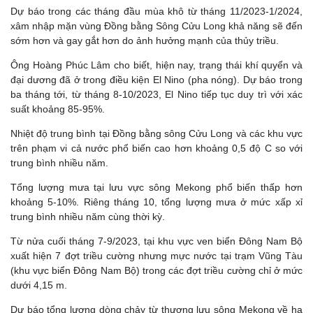
Dự báo trong các tháng đầu mùa khô từ tháng 11/2023-1/2024,
xâm nhập mặn vùng Đồng bằng Sông Cửu Long khả năng sẽ đến
sớm hơn và gay gắt hơn do ảnh hưởng mạnh của thủy triều.
Ông Hoàng Phúc Lâm cho biết, hiện nay, trạng thái khí quyển và
đại dương đã ở trong điều kiện El Nino (pha nóng). Dự báo trong
ba tháng tới, từ tháng 8-10/2023, El Nino tiếp tục duy trì với xác
suất khoảng 85-95%.
Nhiệt độ trung bình tại Đồng bằng sông Cửu Long và các khu vực
trên phạm vi cả nước phổ biến cao hơn khoảng 0,5 độ C so với
trung bình nhiều năm.
Tổng lượng mưa tại lưu vực sông Mekong phổ biến thấp hơn
khoảng 5-10%. Riêng tháng 10, tổng lượng mưa ở mức xấp xỉ
trung bình nhiều năm cùng thời kỳ.
Từ nửa cuối tháng 7-9/2023, tại khu vực ven biển Đông Nam Bộ
xuất hiện 7 đợt triều cường nhưng mực nước tại trạm Vũng Tàu
(khu vực biển Đông Nam Bộ) trong các đợt triều cường chỉ ở mức
dưới 4,15 m.
Dự báo tổng lượng dòng chảy từ thượng lưu sông Mekong về hạ