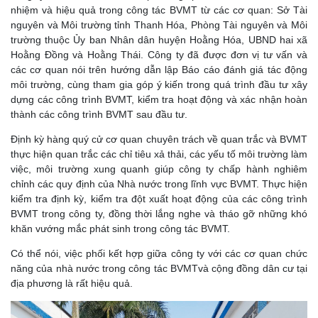
nhiệm và hiệu quả trong công tác BVMT từ các cơ quan: Sở Tài
nguyên và Môi trường tỉnh Thanh Hóa, Phòng Tài nguyên và Môi
trường thuộc Ủy ban Nhân dân huyện Hoằng Hóa, UBND hai xã
Hoằng Đồng và Hoằng Thái. Công ty đã được đơn vị tư vấn và
các cơ quan nói trên hướng dẫn lập Báo cáo đánh giá tác động
môi trường, cùng tham gia góp ý kiến trong quá trình đầu tư xây
dựng các công trình BVMT, kiểm tra hoạt động và xác nhận hoàn
thành các công trình BVMT sau đầu tư.
Định kỳ hàng quý cử cơ quan chuyên trách về quan trắc và BVMT
thực hiện quan trắc các chỉ tiêu xả thải, các yếu tố môi trường làm
việc, môi trường xung quanh giúp công ty chấp hành nghiêm
chỉnh các quy định của Nhà nước trong lĩnh vực BVMT. Thực hiện
kiểm tra định kỳ, kiểm tra đột xuất hoạt động của các công trình
BVMT trong công ty, đồng thời lắng nghe và tháo gỡ những khó
khăn vướng mắc phát sinh trong công tác BVMT.
Có thể nói, việc phối kết hợp giữa công ty với các cơ quan chức
năng của nhà nước trong công tác BVMTvà cộng đồng dân cư tại
địa phương là rất hiệu quả.