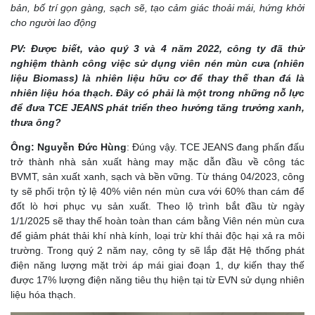
bản, bố trí gọn gàng, sạch sẽ, tạo cảm giác thoải mái, hứng khởi
cho người lao động
PV: Được biết, vào quý 3 và 4 năm 2022, công ty đã thử
nghiệm thành công việc sử dụng viên nén mùn cưa (nhiên
liệu Biomass) là nhiên liệu hữu cơ để thay thế than đá là
nhiên liệu hóa thạch. Đây có phải là một trong những nỗ lực
để đưa TCE JEANS phát triển theo hướng tăng trưởng xanh,
thưa ông?
Ông: Nguyễn Đức Hùng
: Đúng vậy. TCE JEANS đang phấn đấu
trở thành nhà sản xuất hàng may mặc dẫn đầu về công tác
BVMT, sản xuất xanh, sạch và bền vững. Từ tháng 04/2023, công
ty sẽ phối trộn tỷ lệ 40% viên nén mùn cưa với 60% than cám để
đốt lò hơi phục vụ sản xuất. Theo lộ trình bắt đầu từ ngày
1/1/2025 sẽ thay thế hoàn toàn than cám bằng Viên nén mùn cưa
để giảm phát thải khí nhà kính, loại trừ khí thải độc hại xả ra môi
trường. Trong quý 2 năm nay, công ty sẽ lắp đặt Hệ thống phát
điện năng lượng mặt trời áp mái giai đoạn 1, dự kiến thay thế
được 17% lượng điện năng tiêu thụ hiện tại từ EVN sử dụng nhiên
liệu hóa thạch.