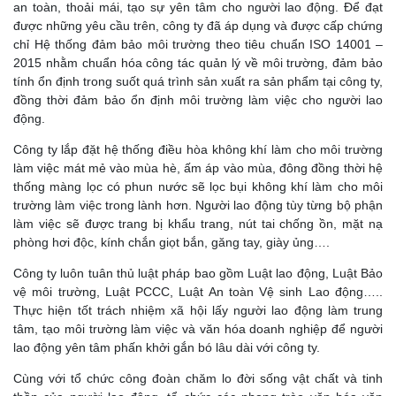
an toàn, thoải mái, tạo sự yên tâm cho người lao động. Để đạt
được những yêu cầu trên, công ty đã áp dụng và được cấp chứng
chỉ Hệ thống đảm bảo môi trường theo tiêu chuẩn ISO 14001 –
2015 nhằm chuẩn hóa công tác quản lý về môi trường, đảm bảo
tính ổn định trong suốt quá trình sản xuất ra sản phẩm tại công ty,
đồng thời đảm bảo ổn định môi trường làm việc cho người lao
động.
Công ty lắp đặt hệ thống điều hòa không khí làm cho môi trường
làm việc mát mẻ vào mùa hè, ấm áp vào mùa, đông đồng thời hệ
thống màng lọc có phun nước sẽ lọc bụi không khí làm cho môi
trường làm việc trong lành hơn. Người lao động tùy từng bộ phận
làm việc sẽ được trang bị khẩu trang, nút tai chống ồn, mặt nạ
phòng hơi độc, kính chắn giọt bắn, găng tay, giày ủng….
Công ty luôn tuân thủ luật pháp bao gồm Luật lao động, Luật Bảo
vệ môi trường, Luật PCCC, Luật An toàn Vệ sinh Lao động…..
Thực hiện tốt trách nhiệm xã hội lấy người lao động làm trung
tâm, tạo môi trường làm việc và văn hóa doanh nghiệp để người
lao động yên tâm phấn khởi gắn bó lâu dài với công ty.
Cùng với tổ chức công đoàn chăm lo đời sống vật chất và tinh