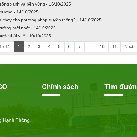
 sống xanh và bền vững - 16/10/2025
 trường - 14/10/2025
ại thay cho phương pháp truyền thống? - 14/10/2025
trường mới nhất - 14/10/2025
 nước thải y tế - 10/10/2025
 / 11
1
2
3
4
5
6
7
...
10
11
Next
CO
Chính sách
Tìm đườn
ng Hạnh Thông,