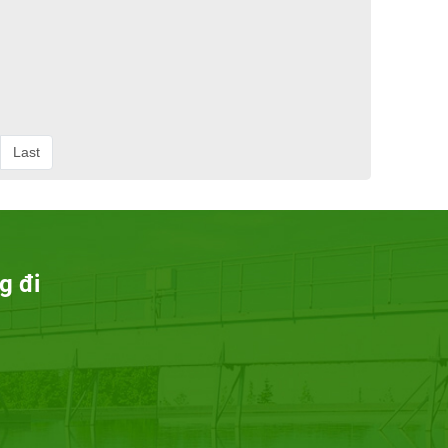
Last
g đi