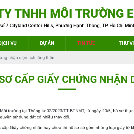
TY TNHH MÔI TRƯỜNG 
số 7 Cityland Center Hills, Phường Hạnh Thông, TP. Hồ Chí Min
DỊCH VỤ
DỰ ÁN
TIN TỨC
THƯ V
ứng nhận diện tích tăng thêm
 SƠ CẤP GIẤY CHỨNG NHẬN 
ôi trường tại Thông tư 02/2023/TT-BTNMT, từ ngày 20/5, hồ sơ thực 
quyền sử dụng đất có nhiều thay đổi.
ợc cấp Giấy chứng nhận hay chưa thì hồ sơ sẽ gồm những loại giấy tờ k