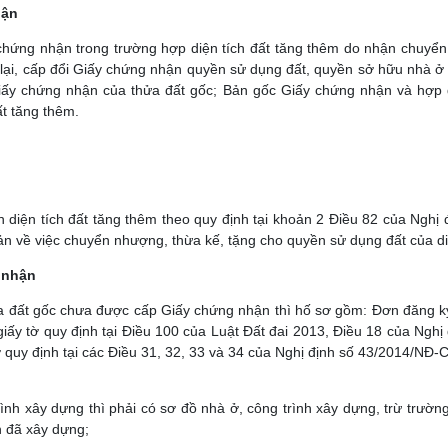
hận
hứng nhận trong trường hợp diện tích đất tăng thêm do nhận chuyển 
i, cấp đổi Giấy chứng nhận quyền sử dụng đất, quyền sở hữu nhà ở và
Giấy chứng nhận của thửa đất gốc; Bản gốc Giấy chứng nhận và hợp 
ất tăng thêm.
diện tích đất tăng thêm theo quy định tại khoản 2 Điều 82 của Nghị
 về việc chuyển nhượng, thừa kế, tặng cho quyền sử dụng đất của diệ
 nhận
ửa đất gốc chưa được cấp Giấy chứng nhận thì hố sơ gồm: Đơn đăng k
i giấy tờ quy định tại Điều 100 của Luật Đất đai 2013, Điều 18 của N
 quy định tại các Điều 31, 32, 33 và 34 của Nghị định số 43/2014/NĐ-
h xây dựng thì phải có sơ đồ nhà ở, công trình xây dựng, trừ trường
h đã xây dựng;