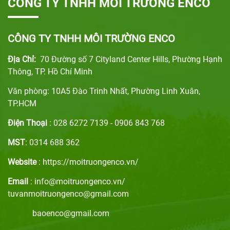
CÔNG TY TNHH MÔI TRƯỜNG ENCO
CÔNG TY TNHH MÔI TRƯỜNG ENCO
Địa Chỉ:
70 Đường số 7 Cityland Center Hills, Phường Hạnh
Thông, TP. Hồ Chí Minh
Văn phòng: 10A5 Đào Trinh Nhất, Phường Linh Xuân,
TP.HCM
Điện Thoại
: 028 6272 7139 - 0906 843 768
MST
: 0314 688 362
Website
: https://moitruongenco.vn/
Email
: info@moitruongenco.vn/
tuvanmoitruongenco@gmail.com
baoenco@gmail.com