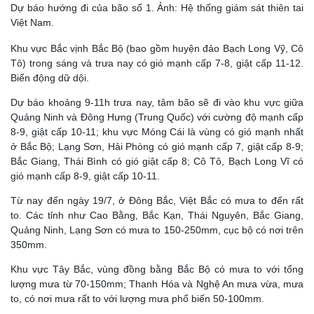
Dự báo hướng đi của bão số 1. Ảnh: Hệ thống giám sát thiên tai
Việt Nam.
Khu vực Bắc vịnh Bắc Bộ (bao gồm huyện đảo Bạch Long Vỹ, Cô
Tô) trong sáng và trưa nay có gió mạnh cấp 7-8, giật cấp 11-12.
Biển động dữ dội.
Dự báo khoảng 9-11h trưa nay, tâm bão sẽ đi vào khu vực giữa
Quảng Ninh và Đông Hưng (Trung Quốc) với cường độ mạnh cấp
8-9, giật cấp 10-11; khu vực Móng Cái là vùng có gió mạnh nhất
ở Bắc Bộ; Lạng Sơn, Hải Phòng có gió mạnh cấp 7, giật cấp 8-9;
Bắc Giang, Thái Bình có gió giật cấp 8; Cô Tô, Bạch Long Vĩ có
gió mạnh cấp 8-9, giật cấp 10-11.
Từ nay đến ngày 19/7, ở Đông Bắc, Việt Bắc có mưa to đến rất
to. Các tỉnh như Cao Bằng, Bắc Kạn, Thái Nguyên, Bắc Giang,
Quảng Ninh, Lạng Sơn có mưa to 150-250mm, cục bộ có nơi trên
350mm.
Khu vực Tây Bắc, vùng đồng bằng Bắc Bộ có mưa to với tổng
lượng mưa từ 70-150mm; Thanh Hóa và Nghệ An mưa vừa, mưa
to, có nơi mưa rất to với lượng mưa phổ biến 50-100mm.