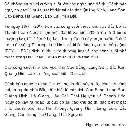
Đề phòng mưa với cường suất lớn gây ngập úng đô thị. Cảnh báo
nguy cơ cao lũ quét, sạt lở đất tại các tỉnh Quảng Ninh, Lạng Sơn,
Cao Bằng, Hà Giang, Lào Cai, Yên Bái.
Từ ngày 18/7 – 20/7, trên các sông suối thuộc khu vực Bắc Bộ và
Thanh Hóa sẽ xuất hiện một đợt lũ với biên độ lũ lên từ 3-5m ở
thượng lưu, từ 2-4m ở hạ lưu. Trong đợt lũ này, mực nước đỉnh lũ
trên các sông Thương, Lục Nam có khả năng đạt mức báo động
(BĐ)1 – BĐ2; đỉnh lũ khu vực thượng lưu và các sông suối nhỏ
thuộc sông Đà, Thao, Lô lên mức BĐ1 và trên BĐ1.
Các sông suối nhỏ khu vực tỉnh Cao Bằng, Lạng Sơn, Bắc Kạn,
Quảng Ninh có khả năng xuất hiện lũ cục bộ.
Cảnh báo nguy cơ cao lũ quét, sạt lở đất xảy ra tại các tỉnh vùng
núi, trung du phía Bắc, đặc biệt là các tỉnh Cao Bằng, Lạng Sơn,
Quảng Ninh, Hà Giang, Lào Cai, Thái Nguyên và Thanh Hóa.
Nguy cơ xảy ra ngập lụt cục bộ tại các khu đô thị đặc biệt ở các
tỉnh, thành phố như Hải Phòng, Quảng Ninh, Lạng Sơn, Bắc
Giang, Cao Bằng, Hà Giang, Thái Nguyên.
Nguồn: vietnamnet.vn