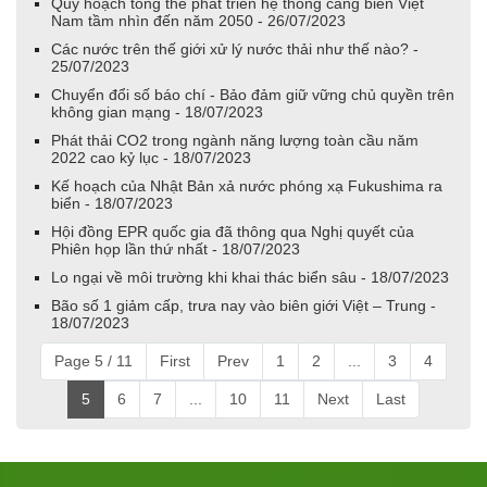
Quy hoạch tổng thể phát triển hệ thống cảng biển Việt
Nam tầm nhìn đến năm 2050 - 26/07/2023
Các nước trên thế giới xử lý nước thải như thế nào? -
25/07/2023
Chuyển đổi số báo chí - Bảo đảm giữ vững chủ quyền trên
không gian mạng - 18/07/2023
Phát thải CO2 trong ngành năng lượng toàn cầu năm
2022 cao kỷ lục - 18/07/2023
Kế hoạch của Nhật Bản xả nước phóng xạ Fukushima ra
biển - 18/07/2023
Hội đồng EPR quốc gia đã thông qua Nghị quyết của
Phiên họp lần thứ nhất - 18/07/2023
Lo ngại về môi trường khi khai thác biển sâu - 18/07/2023
Bão số 1 giảm cấp, trưa nay vào biên giới Việt – Trung -
18/07/2023
Page 5 / 11
First
Prev
1
2
...
3
4
5
6
7
...
10
11
Next
Last