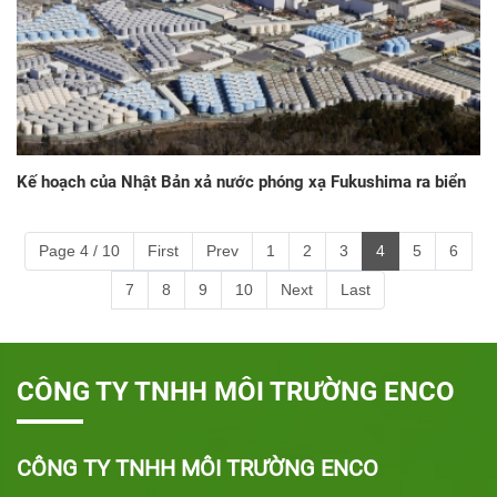
Kế hoạch của Nhật Bản xả nước phóng xạ Fukushima ra biển
Page 4 / 10
First
Prev
1
2
3
4
5
6
7
8
9
10
Next
Last
CÔNG TY TNHH MÔI TRƯỜNG ENCO
CÔNG TY TNHH MÔI TRƯỜNG ENCO