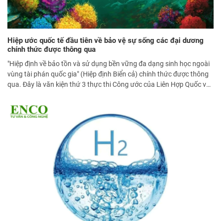
Hiệp ước quốc tế đầu tiên về bảo vệ sự sống các đại dương
chính thức được thông qua
"Hiệp định về bảo tồn và sử dụng bền vững đa dạng sinh học ngoài
vùng tài phán quốc gia" (Hiệp định Biển cả) chính thức được thông
qua. Đây là văn kiện thứ 3 thực thi Công ước của Liên Hợp Quốc về
Luật Biển năm 1982 (UNCLOS). Mới đây, hiệp ước quốc tế đầu tiên
trên thế giới bảo vệ các vùng biển quốc tế đã được thông qua tại
Liên hợp quốc, với tên gọi "Hiệp định về bảo tồn và sử dụng bền
vững đa dạng sinh học ngoài vùng tài phán quốc gia" (BBNJ), hay
còn gọi là "Hiệp định Biển cả".