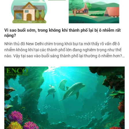
Vì sao buổi sớm, trong không khí thành phố lại bị ô nhiễm rất
nặng?
Nhìn thủ đô New Delhi chìm trong khói bụi ta mới thấy rõ vấn đề ô
nhiễm không khí tại các thành phố lớn đang nghiêm trọng như thế
nào. Vậy tại sao vào buổi sáng thành phố lại thường ô nhiễm hơn?
Cùng tìm hiểu ngay.